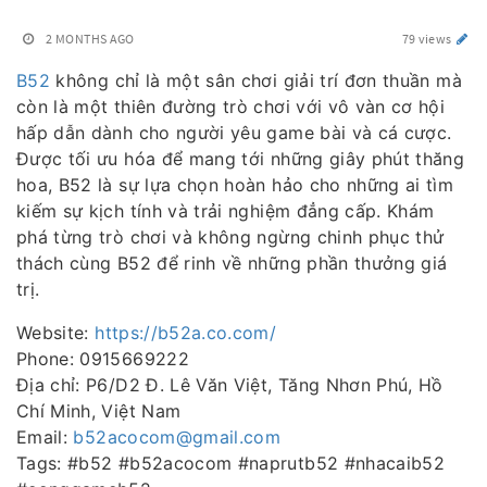
2 MONTHS AGO
79 views
B52
không chỉ là một sân chơi giải trí đơn thuần mà
còn là một thiên đường trò chơi với vô vàn cơ hội
hấp dẫn dành cho người yêu game bài và cá cược.
Được tối ưu hóa để mang tới những giây phút thăng
hoa, B52 là sự lựa chọn hoàn hảo cho những ai tìm
kiếm sự kịch tính và trải nghiệm đẳng cấp. Khám
phá từng trò chơi và không ngừng chinh phục thử
thách cùng B52 để rinh về những phần thưởng giá
trị.
Website:
https://b52a.co.com/
Phone: 0915669222
Địa chỉ: P6/D2 Đ. Lê Văn Việt, Tăng Nhơn Phú, Hồ
Chí Minh, Việt Nam
Email:
b52acocom@gmail.com
Tags: #b52 #b52acocom #naprutb52 #nhacaib52