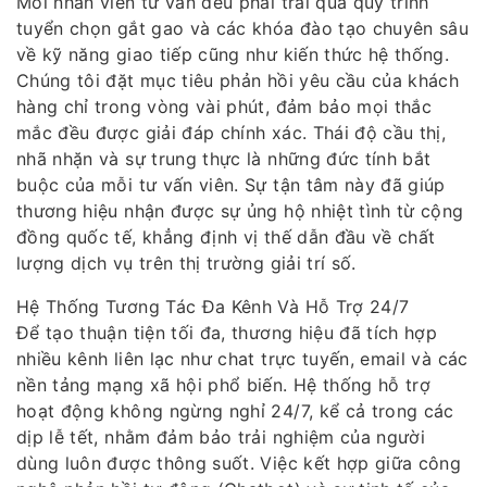
Mỗi nhân viên tư vấn đều phải trải qua quy trình
tuyển chọn gắt gao và các khóa đào tạo chuyên sâu
về kỹ năng giao tiếp cũng như kiến thức hệ thống.
Chúng tôi đặt mục tiêu phản hồi yêu cầu của khách
hàng chỉ trong vòng vài phút, đảm bảo mọi thắc
mắc đều được giải đáp chính xác. Thái độ cầu thị,
nhã nhặn và sự trung thực là những đức tính bắt
buộc của mỗi tư vấn viên. Sự tận tâm này đã giúp
thương hiệu nhận được sự ủng hộ nhiệt tình từ cộng
đồng quốc tế, khẳng định vị thế dẫn đầu về chất
lượng dịch vụ trên thị trường giải trí số.
Hệ Thống Tương Tác Đa Kênh Và Hỗ Trợ 24/7
Để tạo thuận tiện tối đa, thương hiệu đã tích hợp
nhiều kênh liên lạc như chat trực tuyến, email và các
nền tảng mạng xã hội phổ biến. Hệ thống hỗ trợ
hoạt động không ngừng nghỉ 24/7, kể cả trong các
dịp lễ tết, nhằm đảm bảo trải nghiệm của người
dùng luôn được thông suốt. Việc kết hợp giữa công